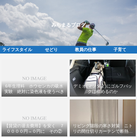
みちまるブログ
ライフスタイル
せどり
教員の仕事
子育て
6年生理科 ホウセンカの吸水
デミオ(マツダ２)にゴルフバッ
実験 絶対に染色液を使うべき
クは積めるのか
【賃貸の退去費用】を安く ７
リビング階段の寒さ対策 ニト
００００円→０円に その②
リの間仕切りカーテンで断熱効
果ＵＰ