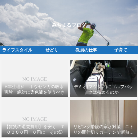
みちまるブログ
ライフスタイル
せどり
教員の仕事
子育て
6年生理科 ホウセンカの吸水
デミオ(マツダ２)にゴルフバッ
実験 絶対に染色液を使うべき
クは積めるのか
【賃貸の退去費用】を安く ７
リビング階段の寒さ対策 ニト
００００円→０円に その②
リの間仕切りカーテンで断熱効
果ＵＰ