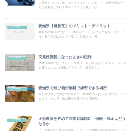
先日購入したデミオ。エクステリア、インテリア、走行性能など、
とても満足していますが１つだけ不満が。収...
愛知県【退教互】のメリット・デメリット
ライフスタイル
愛知県の教員の方は、３0歳の年に「今しか入会できないけど、ど
うする？みんは入っているよ」と言われ、何...
突発性難聴になったときの記録
ライフスタイル
突発性難聴になりました。当時は、もし治らなかったらという不安
を感じました。原因は不明ですが、過労やス...
愛知県で跳び箱が無料で練習できる場所
ライフスタイル
娘が跳び箱が苦手なのが原因で、幼稚園に行きたがらずに困ってい
ました。そこで、跳び箱を自分で作って練習...
正規教員を辞めて非常勤講師に 保険・税金はどう
ライフスタイル
なるか
「正規教員は仕事が辛すぎる」といった理由で非常勤講師やアルバ