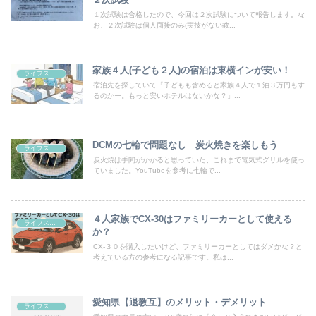
１次試験は合格したので、今回は２次試験について報告します。な
お、２次試験は個人面接のみ(実技がない教...
家族４人(子ども２人)の宿泊は東横インが安い！
ライフスタイル
宿泊先を探していて「子どもも含めると家族４人で１泊３万円もす
るのかー。もっと安いホテルはないかな？」...
DCMの七輪で問題なし 炭火焼きを楽しもう
ライフスタイル
炭火焼は手間がかかると思っていた、これまで電気式グリルを使っ
ていました。YouTubeを参考に七輪で...
４人家族でCX-30はファミリーカーとして使える
ライフスタイル
か？
CX-３０を購入したいけど、ファミリーカーとしてはダメかな？と
考えている方の参考になる記事です。私は...
愛知県【退教互】のメリット・デメリット
ライフスタイル