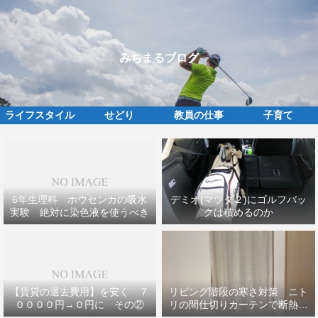
みちまるブログ
ライフスタイル
せどり
教員の仕事
子育て
6年生理科 ホウセンカの吸水
デミオ(マツダ２)にゴルフバッ
実験 絶対に染色液を使うべき
クは積めるのか
【賃貸の退去費用】を安く ７
リビング階段の寒さ対策 ニト
００００円→０円に その②
リの間仕切りカーテンで断熱効
果ＵＰ