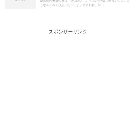
愛知県の教員の方は、３0歳の年に「今しか入会できないけど、ど
うする？みんは入っているよ」と言われ、何...
スポンサーリンク