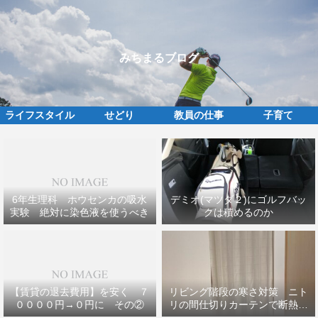
みちまるブログ
ライフスタイル
せどり
教員の仕事
子育て
6年生理科 ホウセンカの吸水
デミオ(マツダ２)にゴルフバッ
実験 絶対に染色液を使うべき
クは積めるのか
【賃貸の退去費用】を安く ７
リビング階段の寒さ対策 ニト
００００円→０円に その②
リの間仕切りカーテンで断熱効
果ＵＰ