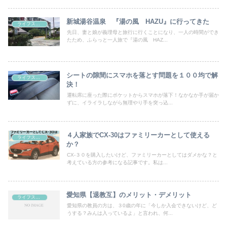
新城湯谷温泉 『湯の風 HAZU』に行ってきた
ライフスタイル
先日、妻と娘が義理母と旅行に行くことになり、一人の時間ができ
たため、ふらっと一人旅で『湯の風 HAZ...
シートの隙間にスマホを落とす問題を１００均で解
ライフスタイル
決！
運転席に座った際にポケットからスマホが落下！なかなか手が届か
ずに、イライラしながら無理やり手を突っ込...
４人家族でCX-30はファミリーカーとして使える
ライフスタイル
か？
CX-３０を購入したいけど、ファミリーカーとしてはダメかな？と
考えている方の参考になる記事です。私は...
愛知県【退教互】のメリット・デメリット
ライフスタイル
愛知県の教員の方は、３0歳の年に「今しか入会できないけど、ど
うする？みんは入っているよ」と言われ、何...