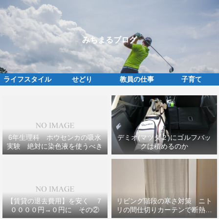
みちまるブログ
ライフスタイル
せどり
教員の仕事
子育て
6年生理科 ホウセンカの吸水
デミオ(マツダ２)にゴルフバッ
実験 絶対に染色液を使うべき
クは積めるのか
【賃貸の退去費用】を安く ７
リビング階段の寒さ対策 ニト
００００円→０円に その②
リの間仕切りカーテンで断熱効
果ＵＰ