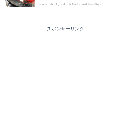
(function(b,c,f,g,a,d,e){b.MoshimoAffiliateObject=...
スポンサーリンク