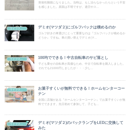
突発性難聴になりました。当時は、もし治らなかったらという不安
を感じました。原因は不明ですが、過労やス...
デミオ(マツダ２)にゴルフバックは積めるのか
ライフスタイル
ゴルフ好きの車選びにとって重要なのは『ゴルフバックが積めるか
どうか』ですね。車の買い替えでデミオ(マ...
100均でできる！中古自転車のサビ落とし
ライフスタイル
子ども乗せの自転車が高価なため、中古で自転車を購入しました。
それでも21000円しましたが・・・少し...
お菓子すくいが無料でできる！ホームセンターコー
ライフスタイル
ナン
全国に店舗がある『ホームセンターコーナン』でお菓子すくいが無
料でできます。先日初めて参加して、子ども...
デミオ(マツダ２)のバックランプをLEDに交換して
ライフスタイル
みた